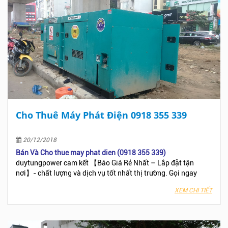
Phúc!
Cho Thuê Máy Phát Điện 0918 355 339
20/12/2018
Bán Và Cho thue may phat dien (0918 355 339)
duytungpower cam kết 【Báo Giá Rẻ Nhất – Lắp đặt tận
nơi】- chất lượng và dịch vụ tốt nhất thị trường. Gọi ngay
hotline 0918355339 để nhận bảng báo giá
cho thuê máy phát
XEM CHI TIẾT
điện
của chúng tôi, với đội ngũ kỹ thuật chuyên nghiệp lành
nghề, thân thiện đảm bảo quý khách hàng hài lòng.