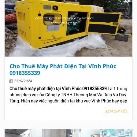
Cho Thuê Máy Phát Điện Tại Vĩnh Phúc
0918355339
25/6/2024
Cho thuê máy phát điện tại Vĩnh Phúc 0918355339
Là 1 trong
những dịch vụ của Công ty TNHH Thương Mại Và Dịch Vụ Duy
Tùng. Hiện nay việc nguồn điện tại khu vực Vĩnh Phúc hay gặp
sự cố và có nhiều trường hợp cúp điện mà không thông báo
XEM CHI TIẾT
trước làm ảnh hưởng đến công việc , Phân xưởng – Nhà máy,
Công trình, Khách sạn hay Tòa nhà văn phòng của bạn, Hãy
nhấc máy gọi ngay cho Công Ty TNHH Thương Mại Và Dịch
Vụ Duy Tùng để nhận được báo giá và dịch vụ tốt nhất tại Vĩnh