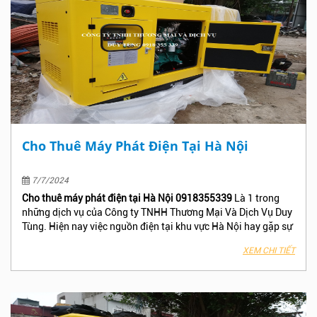
Cho Thuê Máy Phát Điện Tại Hà Nội
7/7/2024
Cho thuê máy phát điện tại Hà Nội 0918355339
Là 1 trong
những dịch vụ của Công ty TNHH Thương Mại Và Dịch Vụ Duy
Tùng. Hiện nay việc nguồn điện tại khu vực Hà Nội hay gặp sự
cố và có nhiều trường hợp cúp điện mà không thông báo trước
XEM CHI TIẾT
làm ảnh hưởng đến công việc , Phân xưởng – Nhà máy, Công
trình, Khách sạn hay Tòa nhà văn phòng của bạn, Hãy nhấc
máy gọi ngay cho Công Ty TNHH Thương Mại Và Dịch Vụ Duy
Tùng để nhận được báo giá và dịch vụ tốt nhất tại Hà Nội!