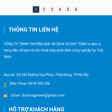
nhấc máy gọi ngay cho Công Ty TNHH Thương Mại Và Dịch
Vụ Duy Tùng để nhận được báo giá và dịch vụ tốt nhất tại Thái
1
2
3
4
5
6
Bình!
THÔNG TIN LIÊN HỆ
CÔNG TY TNHH THƯƠNG MẠI VÀ DỊCH VỤ DUY TÙNG là đơn vị
hàng đầu về bán và cho thuê máy phát điện công nghiệp tại Việt
Nam.
Địa chỉ: Số 242 Đường Vạn Phúc, P.Hà Đông, TP.Hà Nội
Điện Thoại: 0918 355 339
Email: duytungpower@gmail.com
HỖ TRỢ KHÁCH HÀNG