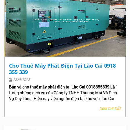
dịch vụ tốt nhất tại Tuyên Quang!
Cho Thuê Máy Phát Điện Tại Lào Cai 0918
355 339
26/3/2025
Bán và cho thuê máy phát điện tại Lào Cai 0918355339
Là 1
trong những dịch vụ của Công ty TNHH Thương Mại Và Dịch
Vụ Duy Tùng. Hiện nay việc nguồn điện tại khu vực Lào Cai
hay gặp sự cố và có nhiều trường hợp cúp điện mà không
XEM CHI TIẾT
thông báo trước làm ảnh hưởng đến công việc , Phân xưởng –
Nhà máy, Công trình, Khách sạn hay Tòa nhà văn phòng của
bạn, Hãy nhấc máy gọi ngay cho Công Ty TNHH Thương Mại
Và Dịch Vụ Duy Tùng để nhận được báo giá và dịch vụ tốt nhất