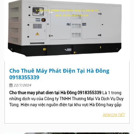
tại Lào Cai!
Cho Thuê Máy Phát Điện Tại Hà Đông
0918355339
22/7/2024
Cho thue may phat dien tại Hà Đông 0918355339
Là 1 trong
những dịch vụ của Công ty TNHH Thương Mại Và Dịch Vụ Duy
Tùng. Hiện nay việc nguồn điện tại khu vực Hà Đông hay gặp
sự cố và có nhiều trường hợp cúp điện mà không thông báo
XEM CHI TIẾT
trước làm ảnh hưởng đến công việc , Phân xưởng – Nhà máy,
Công trình, Khách sạn hay Tòa nhà văn phòng của bạn, Hãy
nhấc máy gọi ngay cho Công Ty TNHH Thương Mại Và Dịch