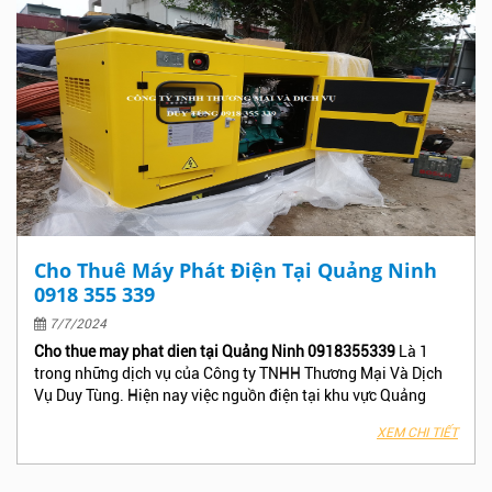
Vụ Duy Tùng để nhận được báo giá và dịch vụ tốt nhất tại Hà
Đông!
Cho Thuê Máy Phát Điện Tại Quảng Ninh
0918 355 339
7/7/2024
Cho thue may phat dien tại Quảng Ninh 0918355339
Là 1
trong những dịch vụ của Công ty TNHH Thương Mại Và Dịch
Vụ Duy Tùng. Hiện nay việc nguồn điện tại khu vực Quảng
Ninh hay gặp sự cố và có nhiều trường hợp cúp điện mà không
XEM CHI TIẾT
thông báo trước làm ảnh hưởng đến công việc , Phân xưởng –
Nhà máy, Công trình, Khách sạn hay Tòa nhà văn phòng của
bạn, Hãy nhấc máy gọi ngay cho Công Ty TNHH Thương Mại