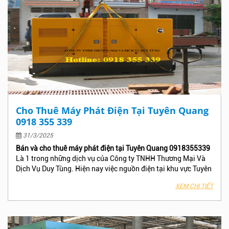
Cho Thuê Máy Phát Điện Tại Tuyên Quang
0918 355 339
31/3/2025
Bán và cho thuê máy phát điện tại Tuyên Quang 0918355339
Là 1 trong những dịch vụ của Công ty TNHH Thương Mại Và
Dịch Vụ Duy Tùng. Hiện nay việc nguồn điện tại khu vực Tuyên
Quang hay gặp sự cố và có nhiều trường hợp cúp điện mà
XEM CHI TIẾT
không thông báo trước làm ảnh hưởng đến công việc , Phân
xưởng – Nhà máy, Công trình, Khách sạn hay Tòa nhà văn
phòng của bạn, Hãy nhấc máy gọi ngay cho Công Ty TNHH
Thương Mại Và Dịch Vụ Duy Tùng để nhận được báo giá và