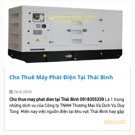
Và Dịch Vụ Duy Tùng để nhận được báo giá và dịch vụ tốt nhất
tại Quảng Ninh!
Cho Thuê Máy Phát Điện Tại Thái Bình
26/6/2024
Cho thue may phat dien tại Thái Bình 0918355339
Là 1 trong
những dịch vụ của Công ty TNHH Thương Mại Và Dịch Vụ Duy
Tùng. Hiện nay việc nguồn điện tại khu vực Thái Bình hay gặp
sự cố và có nhiều trường hợp cúp điện mà không thông báo
XEM CHI TIẾT
trước làm ảnh hưởng đến công việc , Phân xưởng – Nhà máy,
Công trình, Khách sạn hay Tòa nhà văn phòng của bạn, Hãy