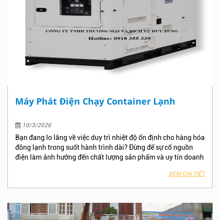
Máy Phát Điện Chạy Container Lạnh
10/3/2026
Bạn đang lo lắng về việc duy trì nhiệt độ ổn định cho hàng hóa
đông lạnh trong suốt hành trình dài? Đừng để sự cố nguồn
điện làm ảnh hưởng đến chất lượng sản phẩm và uy tín doanh
nghiệp.
Công ty TNHH TM Và DV Duy Tùng
–
0918 355 339
-
XEM CHI TIẾT
đơn vị hàng đầu cung cấp giải pháp
máy phát điện chạy
container lạnh
chuyên dụng, cam kết hiệu suất cao và tiết
kiệm nhiên liệu vượt trội.