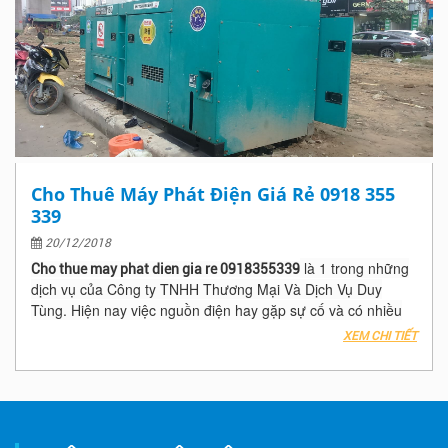
Cho Thuê Máy Phát Điện Giá Rẻ 0918 355
339
20/12/2018
là 1 trong những
Cho thue may phat dien gia re 0918355339
dịch vụ của Công ty TNHH Thương Mại Và Dịch Vụ Duy
Tùng. Hiện nay việc nguồn điện hay gặp sự cố và có nhiều
trường hợp cúp điện mà không thông báo trước làm ảnh
XEM CHI TIẾT
hưởng đến công việc , Phân xưởng – Nhà máy, Công trình,
Khách sạn hay Tòa nhà văn phòng của bạn, Hãy nhấc máy
gọi ngay cho Công Ty TNHH Thương Mại Và Dịch Vụ Duy
Tùng để nhận được báo giá và dịch vụ tốt nhất!