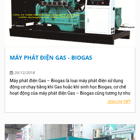
MÁY PHÁT ĐIỆN GAS - BIOGAS
20/12/2018
Máy phát điện Gas – Biogas là loại máy phát điện sử dụng
động cơ chạy bằng khí Gas hoặc khí sinh học Biogas, cơ chế
hoạt động của máy phát điện Gas – Biogas cũng tương tự như
các loại máy phát điện sử dụng nguồn nguyên liệu xăng, dầu
XEM CHI TIẾT
diesel để chạy máy tạo ra dòng điện. Hiện nay khi ngành chăn
nuôi đang rất phát triển với các quy mô lớn như Tập đoàn,
Công ty, Hợp tác xã…