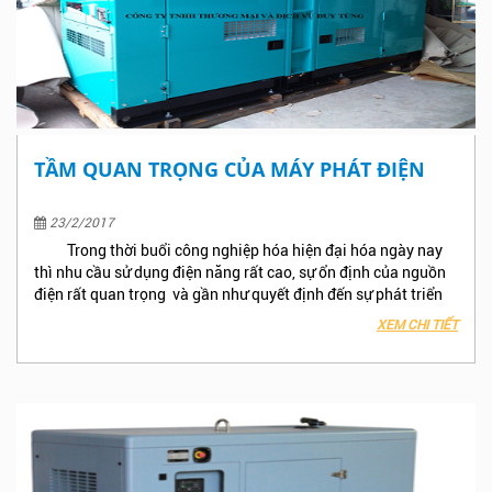
TẦM QUAN TRỌNG CỦA MÁY PHÁT ĐIỆN
23/2/2017
Trong thời buổi công nghiệp hóa hiện đại hóa ngày nay
thì nhu cầu sử dụng điện năng rất cao, sự ổn định của nguồn
điện rất quan trọng và gần như quyết định đến sự phát triển
kinh tế của các công ty, nhà máy, khu công nghiệp. Với sự
XEM CHI TIẾT
phát triển rất nhanh của ngành công nghiệp đã dẫn đến sự
quá tải và sự xuống cấp của hệ thống truyền tải điện năng
trên cả nước, chính sự quá tải và xuống cấp của hệ thống
cung cấp và truyền tải điện đã dẫn đến tình trạng mất điện
luân phiên, mất điện vì sự cố, mất điện để bảo trì... vào những
giờ cao điểm, mùa hè. Việc mất điện liên tục như vậy đã ảnh
hưởng rất lớn đến nhu cầu sản xuất của các nhà máy, công ty,